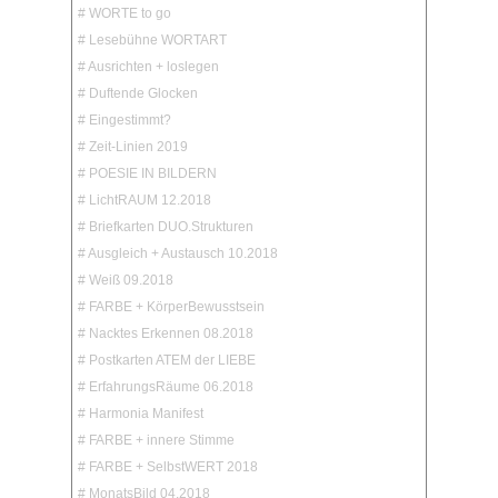
# WORTE to go
# Lesebühne WORTART
# Ausrichten + loslegen
# Duftende Glocken
# Eingestimmt?
# Zeit-Linien 2019
# POESIE IN BILDERN
# LichtRAUM 12.2018
# Briefkarten DUO.Strukturen
# Ausgleich + Austausch 10.2018
# Weiß 09.2018
# FARBE + KörperBewusstsein
# Nacktes Erkennen 08.2018
# Postkarten ATEM der LIEBE
# ErfahrungsRäume 06.2018
# Harmonia Manifest
# FARBE + innere Stimme
# FARBE + SelbstWERT 2018
# MonatsBild 04.2018