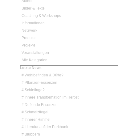
Autorin
Bilder & Texte
ins Abseits
Coaching & Workshops
oder Zentrum?
Informationen
Netzwerk
Produkte
Projekte
Veranstaltungen
Alle Kategorien
Block überspringen Letzte News
Letzte News
# Wohlbefinden & Düfte?
# Pflanzen-Essenzen
# Schieflage?
# Innere Transformation im Herbst
# Duftende Essenzen
# Schmelztiegel
# Innerer Himmel
# Literatur auf der Parkbank
# Blubbern